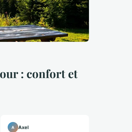
ur : confort et
Axel
A