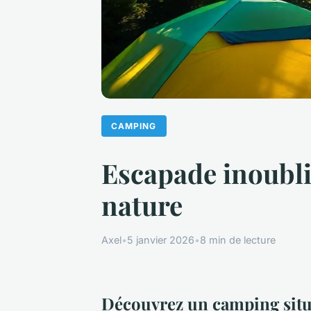
CAMPING
Escapade inoubli
nature
Axel
•
5 janvier 2026
•
8 min de lecture
Découvrez un camping situ